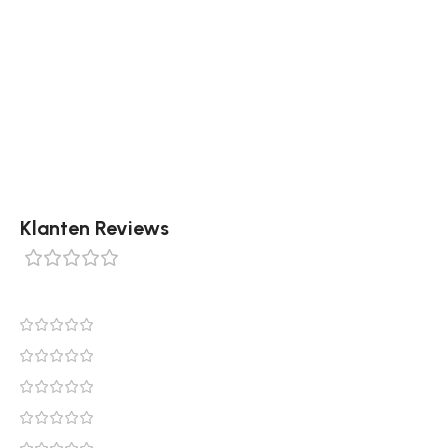
Tip: Leg het klassieke Orira vloerkleed als eyecatcher
in de woonkamer of combineer het met een neutrale
basis voor een luxe, gebalanceerd effect. Bestel dit
prachtige vloerkleed eenvoudig online bij
Tapijtenshop.com.
Klanten Reviews
0 reviews
0
0
0
0