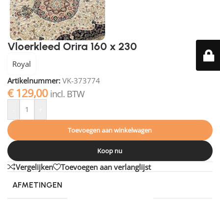
Vloerkleed Orira 160 x 230
Royal
Artikelnummer:
VK-373774
€
129,00
incl. BTW
-
+
Toevoegen aan winkelwagen
Koop nu
Vergelijken
Toevoegen aan verlanglijst
AFMETINGEN
200 × 290 cm