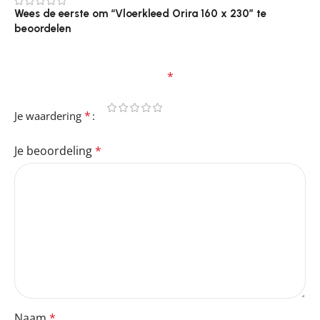
0
Wees de eerste om “Vloerkleed Orira 160 x 230” te
beoordelen
Je e-mailadres wordt niet gepubliceerd.
Vereiste
velden zijn gemarkeerd met
*
*
Je waardering
Je beoordeling
*
Naam
*