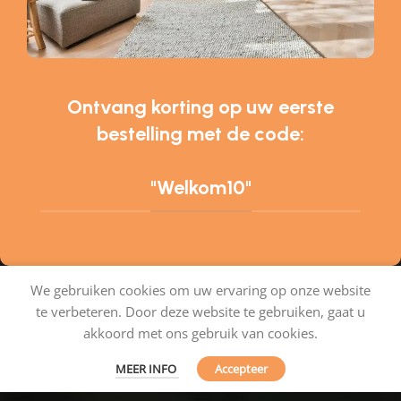
Ontvang korting op uw eerste
bestelling met de code:
"Welkom10"
We gebruiken cookies om uw ervaring op onze website
te verbeteren. Door deze website te gebruiken, gaat u
Tapijtenshop.com
akkoord met ons gebruik van cookies.
MEER INFO
Accepteer