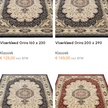
Vloerkleed Orira 160 x 230
Vloerkleed Orira 200 x 290
Klassiek
Klassiek
€
129,00
€
169,00
incl. BTW
incl. BTW
Toevoegen aan winkelwagen
Toevoegen aan winkelwagen