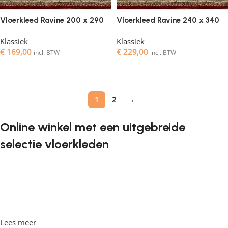
Vloerkleed Ravine 200 x 290
Vloerkleed Ravine 240 x 340
Klassiek
Klassiek
€
169,00
€
229,00
incl. BTW
incl. BTW
Toevoegen aan winkelwagen
Toevoegen aan winkelwagen
1
2
→
Online winkel met een uitgebreide
selectie vloerkleden
Vloerkleden zijn een onmisbaar element in elk interieur. Ze
geven de ruimte de juiste sfeer, maken het gezellig en
comfortabel, en bieden een aangename ondergrond om
op te lopen. Steeds vaker willen klanten vloerkleden
bestellen in een online winkel, waar ze in hun vrije tijd
Lees meer