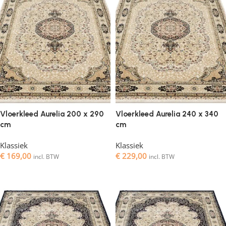
Vloerkleed Aurelia 200 x 290
Vloerkleed Aurelia 240 x 340
cm
cm
Klassiek
Klassiek
€
169,00
€
229,00
incl. BTW
incl. BTW
Toevoegen aan winkelwagen
Toevoegen aan winkelwagen