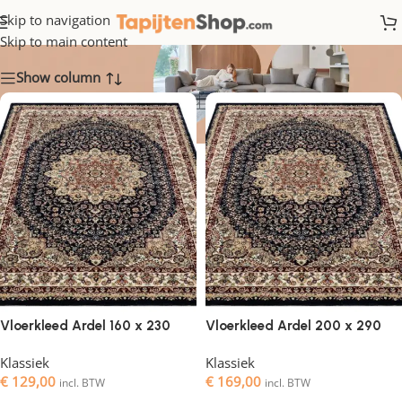
Klassiek
Skip to navigation
Skip to main content
Show column
Vloerkleed Ardel 160 x 230
Vloerkleed Ardel 200 x 290
Klassiek
Klassiek
€
129,00
€
169,00
incl. BTW
incl. BTW