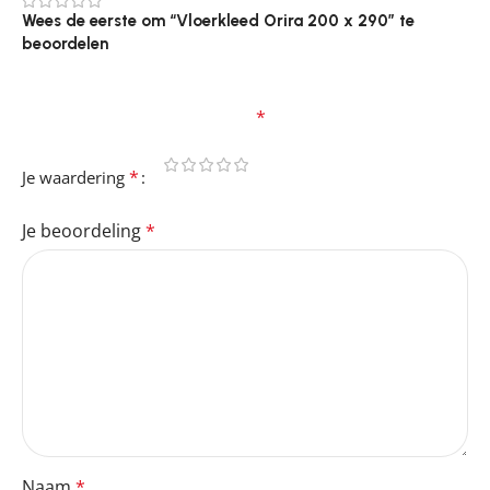
0
Wees de eerste om “Vloerkleed Orira 200 x 290” te
beoordelen
Je e-mailadres wordt niet gepubliceerd.
Vereiste
velden zijn gemarkeerd met
*
*
Je waardering
Je beoordeling
*
Naam
*