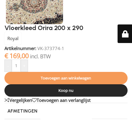
Vloerkleed Orira 200 x 290
Royal
Artikelnummer:
VK-373774-1
€
169,00
incl. BTW
-
+
Toevoegen aan winkelwagen
Koop nu
Vergelijken
Toevoegen aan verlanglijst
AFMETINGEN
200 × 290 cm