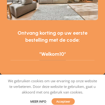
Ontvang korting op uw eerste
bestelling met de code:
"Welkom10"
We gebruiken cookies om uw ervaring op onze website
te verbeteren. Door deze website te gebruiken, gaat u
Tapijtenshop.com
akkoord met ons gebruik van cookies.
MEER INFO
Accepteer