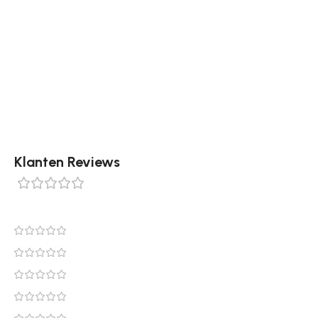
Tip: Leg het klassieke Orira vloerkleed als eyecatcher
in de woonkamer of combineer het met een neutrale
basis voor een luxe, gebalanceerd effect. Bestel dit
prachtige vloerkleed eenvoudig online bij
Tapijtenshop.com.
Klanten Reviews
0 reviews
0
0
0
0