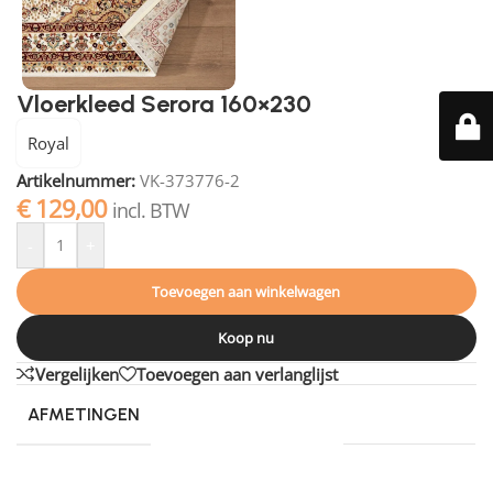
Vloerkleed Serora 160×230
Royal
Artikelnummer:
VK-373776-2
€
129,00
incl. BTW
-
+
Toevoegen aan winkelwagen
Koop nu
Vergelijken
Toevoegen aan verlanglijst
AFMETINGEN
200 × 290 cm