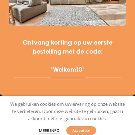
Ontvang korting op uw eerste
bestelling met de code:
"Welkom10"
We gebruiken cookies om uw ervaring op onze website
te verbeteren. Door deze website te gebruiken, gaat u
Tapijtenshop.com
akkoord met ons gebruik van cookies.
MEER INFO
Accepteer