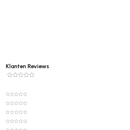
Tip: Leg het klassieke Serora vloerkleed als eyecatcher
in de woonkamer of combineer het met een neutrale
basis voor een luxe, gebalanceerd effect. Bestel dit
prachtige vloerkleed eenvoudig online bij
Tapijtenshop.com.
Klanten Reviews
0 reviews
0
0
0
0