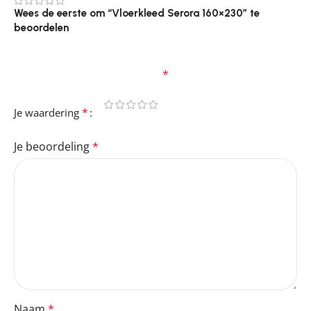
0
Wees de eerste om “Vloerkleed Serora 160×230” te
beoordelen
Je e-mailadres wordt niet gepubliceerd.
Vereiste
velden zijn gemarkeerd met
*
*
Je waardering
Je beoordeling
*
Naam
*