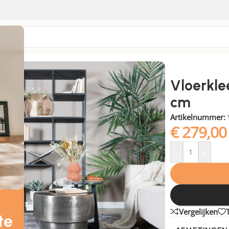
Vloerkle
cm
Artikelnummer:
€
279,00
-
+
Vergelijken
te