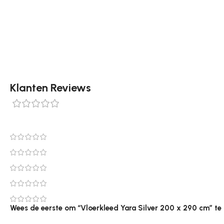
volgende maten: ø120 cm, ø160 cm, ø200 cm, 70 x 140 cm
Klanten Reviews
0 reviews
0
0
0
0
0
Wees de eerste om “Vloerkleed Yara Silver 200 x 290 cm” te