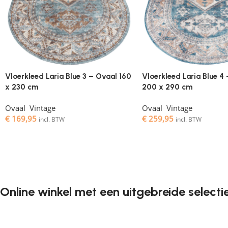
Vloerkleed Laria Blue 3 – Ovaal 160
Vloerkleed Laria Blue 4
x 230 cm
200 x 290 cm
Ovaal
,
Vintage
Ovaal
,
Vintage
€
169,95
€
259,95
incl. BTW
incl. BTW
Online winkel met een uitgebreide selecti
Vloerkleden zijn een onmisbaar element in elk interieur. 