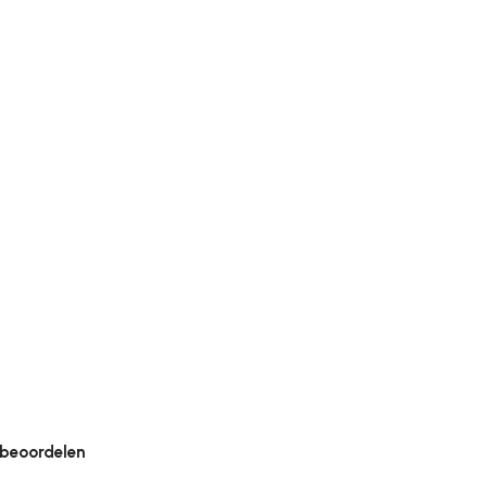
, 160 x 230 cm en 200 x 290 cm.
 beoordelen