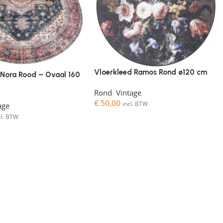
Vloerkleed Ramos Rond ø120 cm
 Nora Rood – Ovaal 160
Rond
,
Vintage
€
50,00
incl. BTW
age
cl. BTW
comfortabel, en bieden een aangename ondergrond om op te