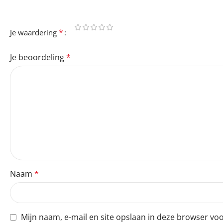
Je e-mailadres wordt niet gepubliceerd.
Vereiste velden 
*
Je waardering
Je beoordeling
*
Naam
*
Mijn naam, e-mail en site opslaan in deze browser voo