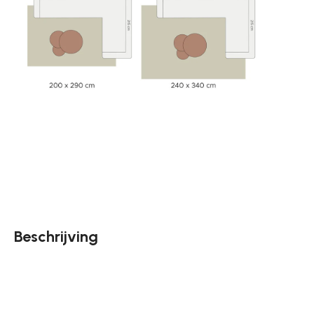
Beschrijving
Vloerkleed Yara heeft een prachtige verweerde vintage loo
het nu klassiek of landelijk is ingericht, Yara is in elke
een mooie kleurencombinatie en zal opvallen in de ruimt