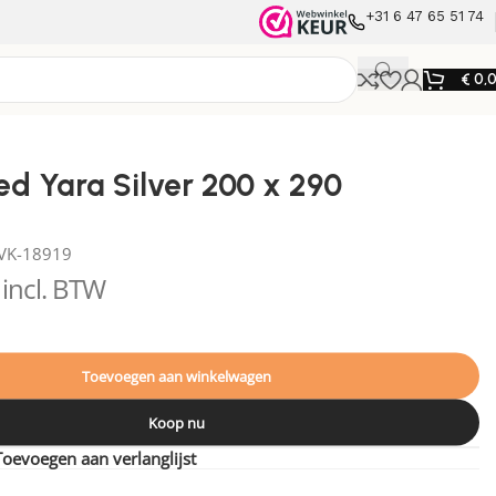
+31 6 47 65 51 74
€
0,
ed Yara Silver 200 x 290
VK-18919
incl. BTW
Toevoegen aan winkelwagen
Koop nu
Toevoegen aan verlanglijst