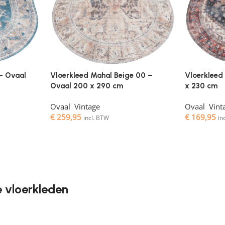
 – Ovaal
Vloerkleed Mahal Beige 00 –
Vloerkleed
Ovaal 200 x 290 cm
x 230 cm
Ovaal
,
Vintage
Ovaal
,
Vint
€
259,95
€
169,95
incl. BTW
in
e vloerkleden
Ze geven de ruimte de juiste sfeer, maken het gezellig en 