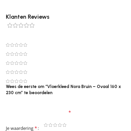
Klanten Reviews
0 reviews
0
0
0
0
0
Wees de eerste om “Vloerkleed Nora Bruin – Ovaal 160 x
230 cm” te beoordelen
Je e-mailadres wordt niet gepubliceerd.
Vereiste
velden zijn gemarkeerd met
*
*
Je waardering