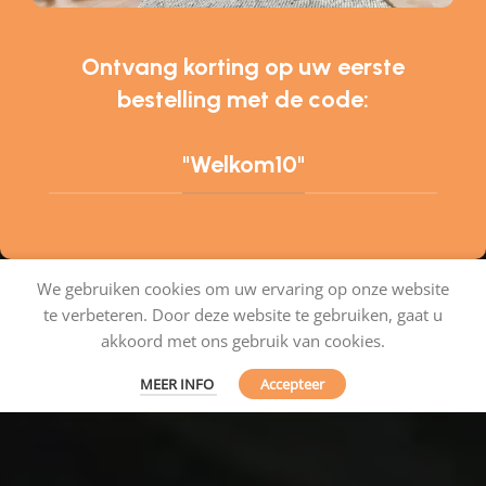
Ontvang korting op uw eerste
bestelling met de code:
"Welkom10"
We gebruiken cookies om uw ervaring op onze website
te verbeteren. Door deze website te gebruiken, gaat u
Tapijtenshop.com
akkoord met ons gebruik van cookies.
MEER INFO
Accepteer