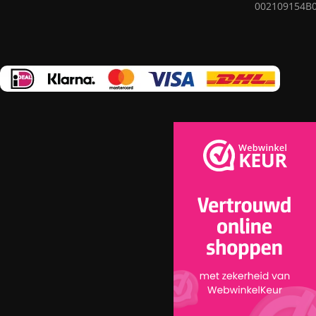
002109154B
nut op ingenieuze wijze te combineren in elk vloerkleed.
Ons assortiment omvat vloerkleden van bewezen bedrijven
die garant staan voor hoge kwaliteit en duurzaamheid