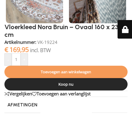
Vloerkleed Nora Bruin – Ovaal 160 x 230
cm
Artikelnummer:
VK-19224
€
169,95
incl. BTW
-
+
Toevoegen aan winkelwagen
Koop nu
Vergelijken
Toevoegen aan verlanglijst
AFMETINGEN
230 × 160 cm