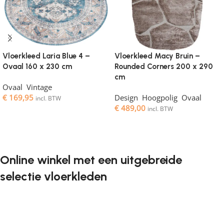
Vloerkleed Laria Blue 4 –
Vloerkleed Macy Bruin –
Ovaal 160 x 230 cm
Rounded Corners 200 x 290
cm
Ovaal
,
Vintage
€
169,95
Design
,
Hoogpolig
,
Ovaal
incl. BTW
€
489,00
incl. BTW
Toevoegen aan winkelwagen
Toevoegen aan winkelwagen
Online winkel met een uitgebreide
selectie vloerkleden
Vloerkleden zijn een onmisbaar element in elk interieur. Ze
geven de ruimte de juiste sfeer, maken het gezellig en