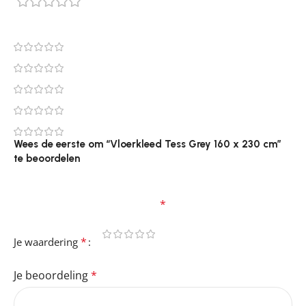
0 reviews
0
0
0
0
0
Wees de eerste om “Vloerkleed Tess Grey 160 x 230 cm”
te beoordelen
Je e-mailadres wordt niet gepubliceerd.
Vereiste
velden zijn gemarkeerd met
*
*
Je waardering
Je beoordeling
*