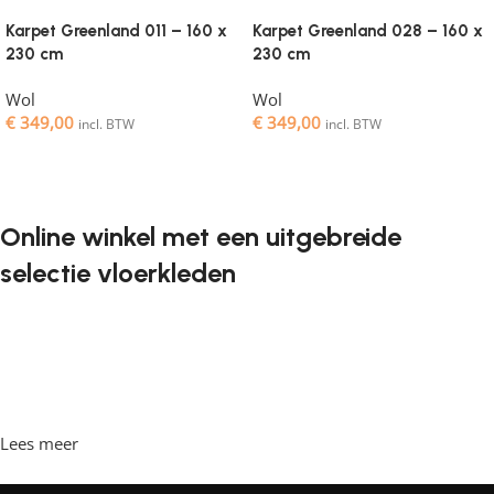
Karpet Greenland 011 – 160 x
Karpet Greenland 028 – 160 x
230 cm
230 cm
Wol
Wol
€
349,00
€
349,00
incl. BTW
incl. BTW
Toevoegen aan winkelwagen
Toevoegen aan winkelwagen
Online winkel met een uitgebreide
selectie vloerkleden
Vloerkleden zijn een onmisbaar element in elk interieur. Ze
geven de ruimte de juiste sfeer, maken het gezellig en
comfortabel, en bieden een aangename ondergrond om
op te lopen. Steeds vaker willen klanten vloerkleden
bestellen in een online winkel, waar ze in hun vrije tijd
Lees meer
achter de computer kunnen zitten, de vloerkleden kunnen
bekijken en rustig kunnen kiezen wat ze leuk vinden. Onze