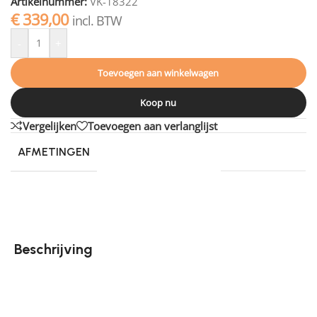
Artikelnummer:
VK-18322
€
339,00
incl. BTW
-
+
Toevoegen aan winkelwagen
Koop nu
Vergelijken
Toevoegen aan verlanglijst
AFMETINGEN
230 × 160 cm
Beschrijving
Vloerkleed Tess van Tapijtenshop.com is een
handgeweven vloerkleed, gemaakt van een