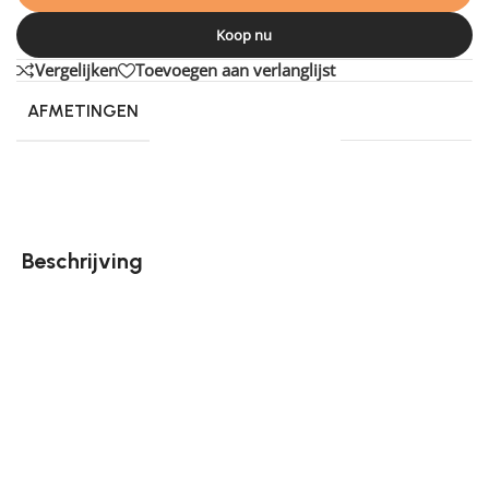
Koop nu
Vergelijken
Toevoegen aan verlanglijst
AFMETINGEN
340 × 240 cm
Beschrijving
Wanneer we denken aan het creëren van een warme
en gezellige sfeer in huis, zijn wollen vloerkleden vaak
de eerste keuze. Vloerkleed Fusion is dan ook een
uitstekende keuze vanwege zijn tijdloze ontwerp dat
zorgt voor comfort en gezelligheid. Wat Vloerkleed
Fusion echt onderscheidt, is het gebruik van 100%
wol, de geweven structuur van natuurlijke garens en