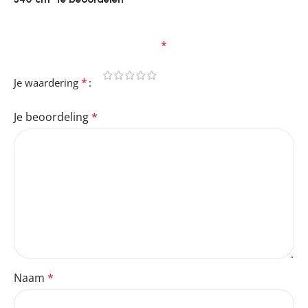
Je e-mailadres wordt niet gepubliceerd.
Vereiste
velden zijn gemarkeerd met
*
*
Je waardering
Je beoordeling
*
Naam
*