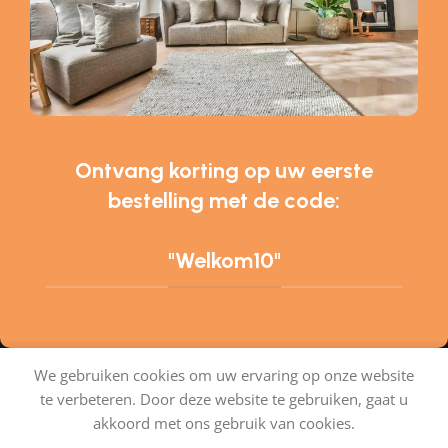
Ontvang korting op uw eerste
bestelling met de code:
"Welkom10"
We gebruiken cookies om uw ervaring op onze website
te verbeteren. Door deze website te gebruiken, gaat u
Tapijtenshop.com
akkoord met ons gebruik van cookies.