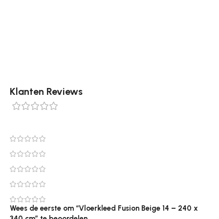
het goed om het vloerkleed enkele keren per jaar
buiten uit te kloppen om eventuele opgehoopte
stofdeeltjes te verwijderen.
Klanten Reviews
0 reviews
0
0
0
0
0
Wees de eerste om “Vloerkleed Fusion Beige 14 – 240 x
340 cm” te beoordelen