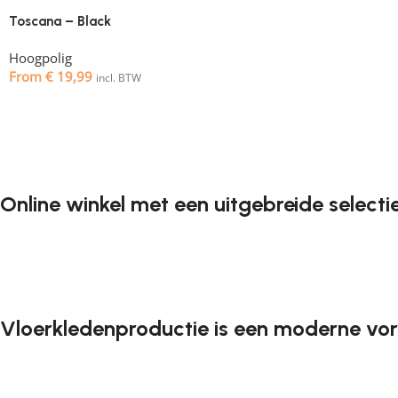
Toscana – Black
Hoogpolig
From
€
19,99
incl. BTW
Online winkel met een uitgebreide selecti
Vloerkleden zijn een onmisbaar element in elk interieur. 
lopen. Steeds vaker willen klanten vloerkleden bestellen in 
kunnen kiezen wat ze leuk vinden. Onze online winkel heeft 
Vloerkledenproductie is een moderne vo
Net als meubelfabrikanten zijn ook vloerkledenproducente
vloerkleden van professionele vakmensen die worden gewaa