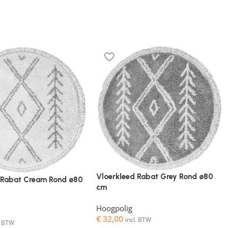
Vloerkleed Rabat Grey Rond ø80
 Rabat Cream Rond ø80
cm
Hoogpolig
€
32,00
incl. BTW
l. BTW