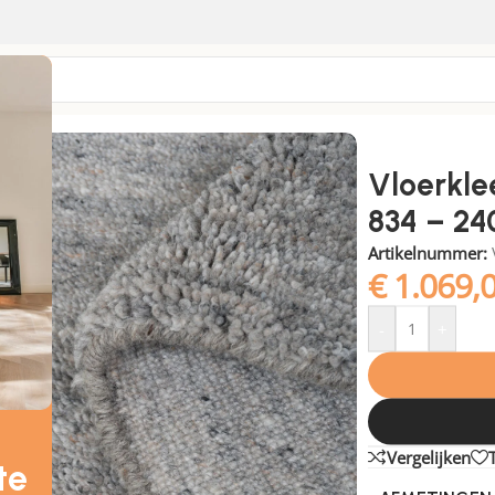
340 cm
Vloerkle
834 – 24
Artikelnummer:
€
1.069,
-
+
Vergelijken
te