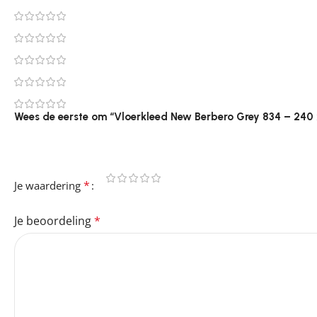
0
0
0
0
0
Wees de eerste om “Vloerkleed New Berbero Grey 834 – 240 
Je e-mailadres wordt niet gepubliceerd.
Vereiste velden 
*
Je waardering
Je beoordeling
*