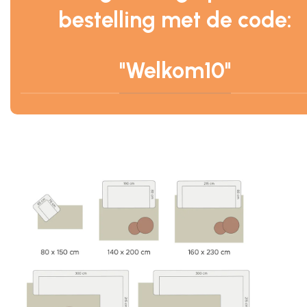
bestelling met de code:
"Welkom10"