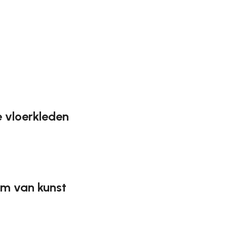
e vloerkleden
Ze geven de ruimte de juiste sfeer, maken het gezellig en 
een online winkel, waar ze in hun vrije tijd achter de compu
een grote catalogus met vloerkleden in diverse stijlen en m
rm van kunst
n vol met verbazingwekkende aanbiedingen. We bieden zowe
rdeerd door liefhebbers van kwaliteit en schoonheid. We 