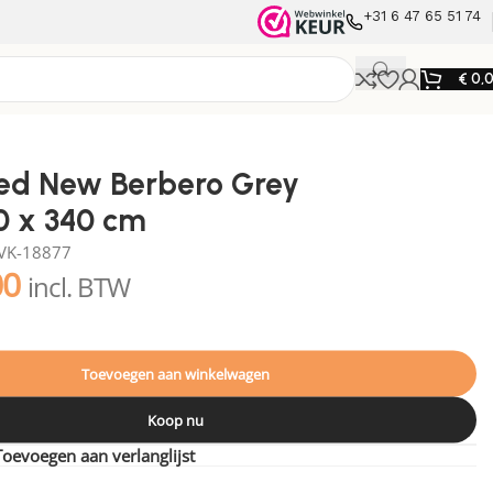
+31 6 47 65 51 74
€
0,
ed New Berbero Grey
0 x 340 cm
VK-18877
00
incl. BTW
Toevoegen aan winkelwagen
Koop nu
Toevoegen aan verlanglijst