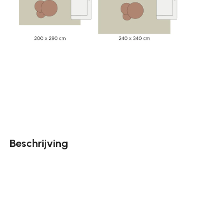
Beschrijving
Met Vloerkleed New Berbero van Tapijtenshop.com haal je
in huis. Vloerkleed Berbero is een zwaar kleed gemaakt 
pool en voelt heerlijk zacht aan. Door de mooie neutrale 
Vloerkleed Berbero is leverbaar in de volgende maten: 16
cm. Een wollen vloerkleed is makkelijk te onderhouden, 