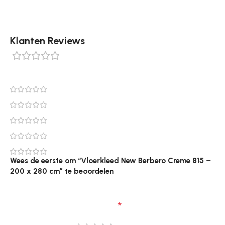
Klanten Reviews
0 reviews
0
0
0
0
0
Wees de eerste om “Vloerkleed New Berbero Creme 815 –
200 x 280 cm” te beoordelen
Je e-mailadres wordt niet gepubliceerd.
Vereiste
velden zijn gemarkeerd met
*