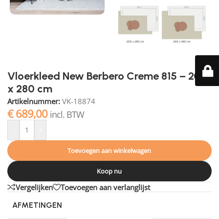
Vloerkleed New Berbero Creme 815 – 200
x 280 cm
Artikelnummer:
VK-18874
€
689,00
incl. BTW
-
+
Toevoegen aan winkelwagen
Koop nu
Vergelijken
Toevoegen aan verlanglijst
AFMETINGEN
280 × 200 cm