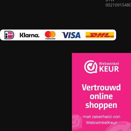
002109154B
nut op ingenieuze wijze te combineren in elk vloerkleed.
Ons assortiment omvat vloerkleden van bewezen bedrijven
die garant staan voor hoge kwaliteit en duurzaamheid