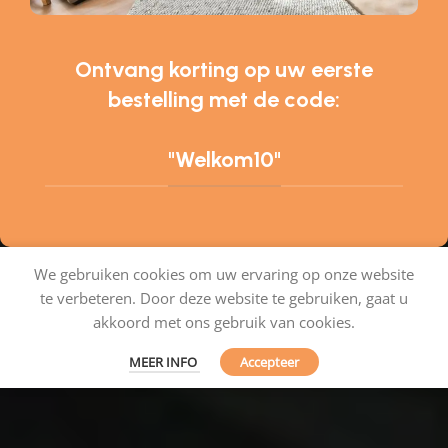
Ontvang korting op uw eerste
bestelling met de code:
"Welkom10"
We gebruiken cookies om uw ervaring op onze website
te verbeteren. Door deze website te gebruiken, gaat u
Tapijtenshop.com
akkoord met ons gebruik van cookies.
MEER INFO
Accepteer