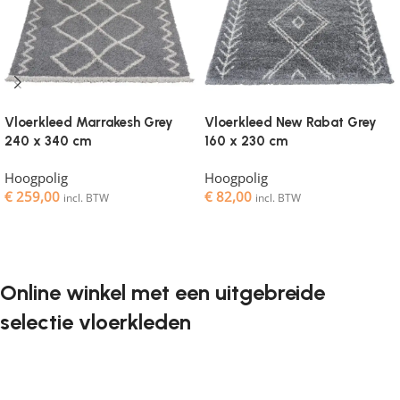
Vloerkleed Marrakesh Grey
Vloerkleed New Rabat Grey
240 x 340 cm
160 x 230 cm
Hoogpolig
Hoogpolig
€
259,00
€
82,00
incl. BTW
incl. BTW
Toevoegen aan winkelwagen
Toevoegen aan winkelwagen
Online winkel met een uitgebreide
selectie vloerkleden
Vloerkleden zijn een onmisbaar element in elk interieur. Ze
geven de ruimte de juiste sfeer, maken het gezellig en