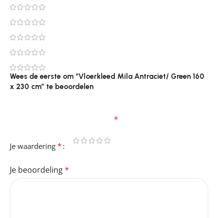
0
0
0
0
0
Wees de eerste om “Vloerkleed Mila Antraciet/ Green 160
x 230 cm” te beoordelen
Je e-mailadres wordt niet gepubliceerd.
Vereiste
velden zijn gemarkeerd met
*
*
Je waardering
Je beoordeling
*