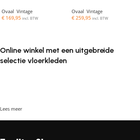
Ovaal
,
Vintage
Ovaal
,
Vintage
€
169,95
€
259,95
incl. BTW
incl. BTW
Toevoegen aan winkelwagen
Toevoegen aan winkelwagen
Online winkel met een uitgebreide
selectie vloerkleden
Vloerkleden zijn een onmisbaar element in elk interieur. Ze
geven de ruimte de juiste sfeer, maken het gezellig en
comfortabel, en bieden een aangename ondergrond om
op te lopen. Steeds vaker willen klanten vloerkleden
bestellen in een online winkel, waar ze in hun vrije tijd
Lees meer
achter de computer kunnen zitten, de vloerkleden kunnen
bekijken en rustig kunnen kiezen wat ze leuk vinden. Onze
online winkel heeft een grote catalogus met vloerkleden in
diverse stijlen en maten.