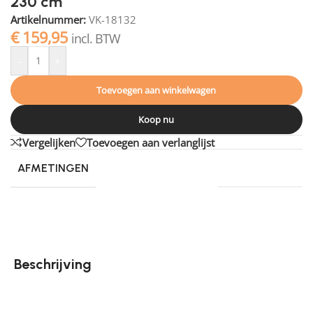
230 cm
Artikelnummer:
VK-18132
€
159,95
incl. BTW
-
+
Toevoegen aan winkelwagen
Koop nu
Vergelijken
Toevoegen aan verlanglijst
AFMETINGEN
230 × 160 cm
Beschrijving
Dit prachtige vloerkleed is een perfecte vertaling van