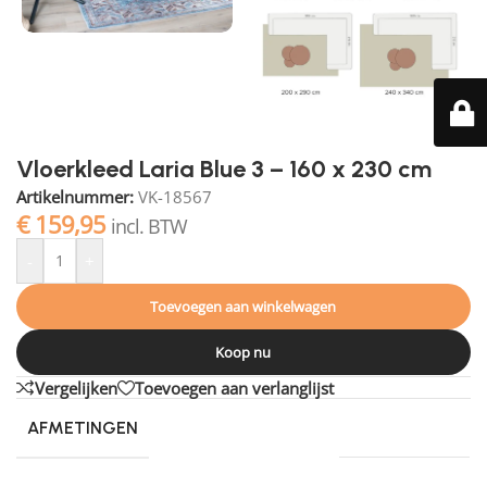
Vloerkleed Laria Blue 3 – 160 x 230 cm
Artikelnummer:
VK-18567
€
159,95
incl. BTW
-
+
Toevoegen aan winkelwagen
Koop nu
Vergelijken
Toevoegen aan verlanglijst
AFMETINGEN
230 × 160 cm