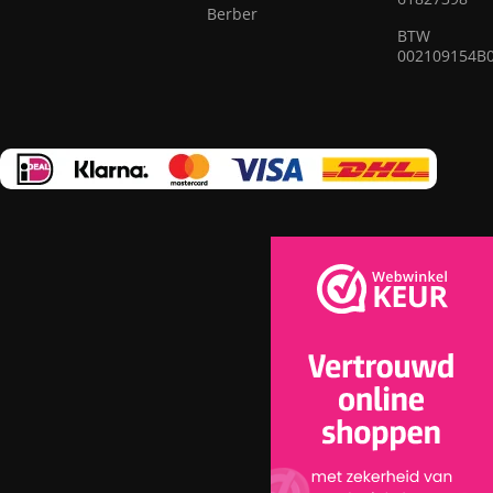
de beste modellen geselecteerd van moderne vakmensen
Berber
die erin geslaagd zijn om elegantie, kwaliteit en praktisch
BTW
002109154B
nut op ingenieuze wijze te combineren in elk vloerkleed.
Ons assortiment omvat vloerkleden van bewezen bedrijven
die garant staan voor hoge kwaliteit en duurzaamheid