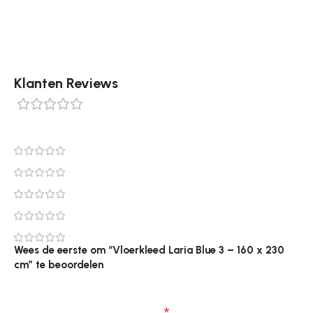
online bij Tapijtenshop.com.
Klanten Reviews
0 reviews
0
0
0
0
0
Wees de eerste om “Vloerkleed Laria Blue 3 – 160 x 230
cm” te beoordelen
Je e-mailadres wordt niet gepubliceerd.
Vereiste
velden zijn gemarkeerd met
*