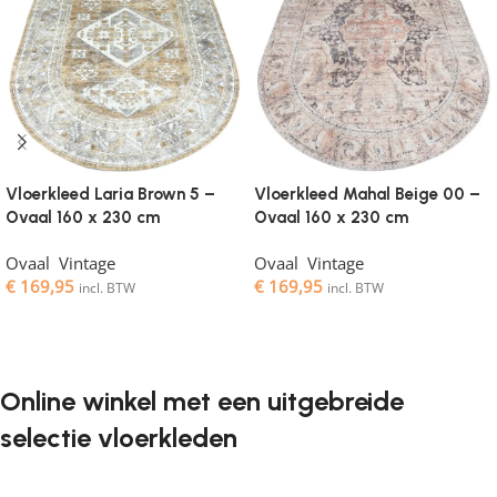
Vloerkleed Laria Brown 5 –
Vloerkleed Mahal Beige 00 –
Ovaal 160 x 230 cm
Ovaal 160 x 230 cm
Ovaal
,
Vintage
Ovaal
,
Vintage
€
169,95
€
169,95
incl. BTW
incl. BTW
Toevoegen aan winkelwagen
Toevoegen aan winkelwagen
Online winkel met een uitgebreide
selectie vloerkleden
Vloerkleden zijn een onmisbaar element in elk interieur. Ze