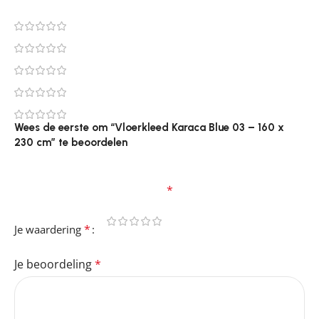
0
0
0
0
0
Wees de eerste om “Vloerkleed Karaca Blue 03 – 160 x
230 cm” te beoordelen
Je e-mailadres wordt niet gepubliceerd.
Vereiste
velden zijn gemarkeerd met
*
*
Je waardering
Je beoordeling
*