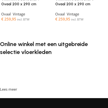
Ovaal 200 x 290 cm
Ovaal 200 x 290 cm
Ovaal
,
Vintage
Ovaal
,
Vintage
€
259,95
€
259,95
incl. BTW
incl. BTW
Toevoegen aan winkelwagen
Toevoegen aan winkelwagen
Online winkel met een uitgebreide
selectie vloerkleden
Vloerkleden zijn een onmisbaar element in elk interieur. Ze
geven de ruimte de juiste sfeer, maken het gezellig en
comfortabel, en bieden een aangename ondergrond om
op te lopen. Steeds vaker willen klanten vloerkleden
bestellen in een online winkel, waar ze in hun vrije tijd
Lees meer
achter de computer kunnen zitten, de vloerkleden kunnen
bekijken en rustig kunnen kiezen wat ze leuk vinden. Onze
online winkel heeft een grote catalogus met vloerkleden in