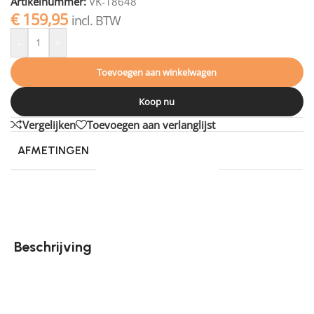
Artikelnummer:
VK-18648
€
159,95
incl. BTW
-
+
Toevoegen aan winkelwagen
Koop nu
Vergelijken
Toevoegen aan verlanglijst
AFMETINGEN
230 × 160 cm
Beschrijving
Vintage is hip! Het vintage Vloerkleed Karaca bestaat
uit een klassiek patroon in moderne, heldere kleuren.