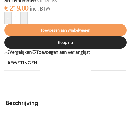
Artikelnummer:
VK-18468
€
219,00
incl. BTW
-
+
Toevoegen aan winkelwagen
Koop nu
Vergelijken
Toevoegen aan verlanglijst
AFMETINGEN
230 × 160 cm
Beschrijving
Een feestje voor je voeten, dat is Vloerkleed Jim van
Tapijtenshop.com zeker! Met zijn hoge pool zorgt hij