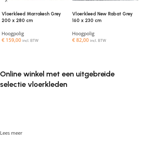
Vloerkleed Marrakesh Grey
Vloerkleed New Rabat Grey
200 x 280 cm
160 x 230 cm
Hoogpolig
Hoogpolig
€
159,00
€
82,00
incl. BTW
incl. BTW
Toevoegen aan winkelwagen
Toevoegen aan winkelwagen
Online winkel met een uitgebreide
selectie vloerkleden
Vloerkleden zijn een onmisbaar element in elk interieur. Ze
geven de ruimte de juiste sfeer, maken het gezellig en
comfortabel, en bieden een aangename ondergrond om
op te lopen. Steeds vaker willen klanten vloerkleden
bestellen in een online winkel, waar ze in hun vrije tijd
Lees meer
achter de computer kunnen zitten, de vloerkleden kunnen