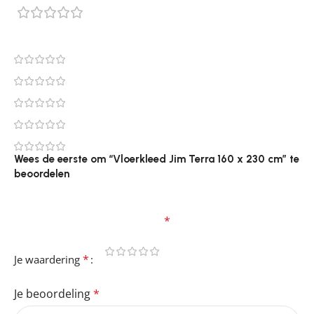
0 reviews
0
0
0
0
0
Wees de eerste om “Vloerkleed Jim Terra 160 x 230 cm” te
beoordelen
Je e-mailadres wordt niet gepubliceerd.
Vereiste
velden zijn gemarkeerd met
*
*
Je waardering
Je beoordeling
*