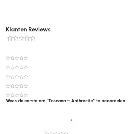
Klanten Reviews
0 reviews
0
0
0
0
0
Wees de eerste om “Toscana – Anthracite” te beoordelen
Je e-mailadres wordt niet gepubliceerd.
Vereiste
velden zijn gemarkeerd met
*