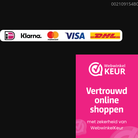
002109154B
nut op ingenieuze wijze te combineren in elk vloerkleed.
Ons assortiment omvat vloerkleden van bewezen bedrijven
die garant staan voor hoge kwaliteit en duurzaamheid