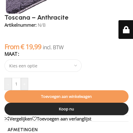
Toscana – Anthracite
Artikelnummer:
N/B
Voeg luxe toe aan uw interieur met het Toscana tapijt,
een meesterwerk van comfort en stijl.
From
€
19,99
incl. BTW
MAAT
-
+
Toevoegen aan winkelwagen
Koop nu
Vergelijken
Toevoegen aan verlanglijst
AFMETINGEN
N/B