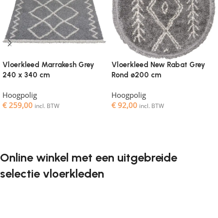
Vloerkleed Marrakesh Grey
Vloerkleed New Rabat Grey
240 x 340 cm
Rond ø200 cm
Hoogpolig
Hoogpolig
€
259,00
€
92,00
incl. BTW
incl. BTW
Toevoegen aan winkelwagen
Toevoegen aan winkelwagen
Online winkel met een uitgebreide
selectie vloerkleden
Vloerkleden zijn een onmisbaar element in elk interieur. Ze
geven de ruimte de juiste sfeer, maken het gezellig en