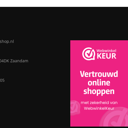
shop.nl
504DK Zaandam
05