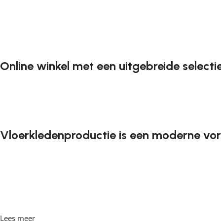
Online winkel met een uitgebreide selecti
Vloerkleden zijn een onmisbaar element in elk interieur. 
lopen. Steeds vaker willen klanten vloerkleden bestellen in 
kunnen kiezen wat ze leuk vinden. Onze online winkel heeft 
Vloerkledenproductie is een moderne vo
Net als meubelfabrikanten zijn ook vloerkledenproducente
vloerkleden van professionele vakmensen die worden gewaa
moderne vakmensen die erin geslaagd zijn om elegantie, kwa
bewezen bedrijven die garant staan voor hoge kwaliteit e
Lees meer