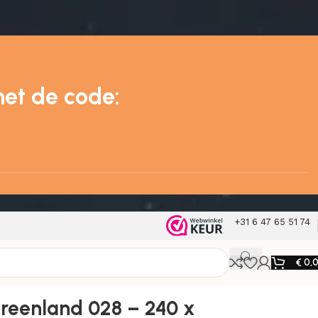
met de code:
+31 6 47 65 51 74
€
0,
reenland 028 – 240 x