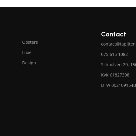
Contact
Oosters
contact@tapijten
Luxe
075 615 1082
Design
Schoolven 20, 1
KvK 61827398
BTW 002109154B