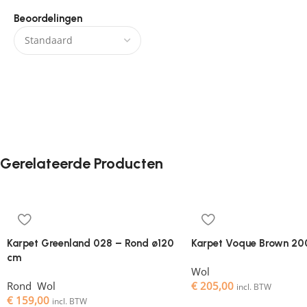
Beoordelingen
Er zijn nog geen beoordelingen.
Gerelateerde Producten
Karpet Greenland 028 – Rond ø120
Karpet Voque Brown 20
cm
Wol
Rond
,
Wol
€
205,00
incl. BTW
€
159,00
incl. BTW