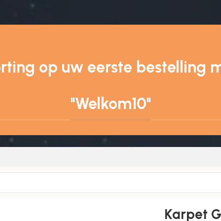
ting op uw eerste bestelling 
"Welkom10"
Karpet G