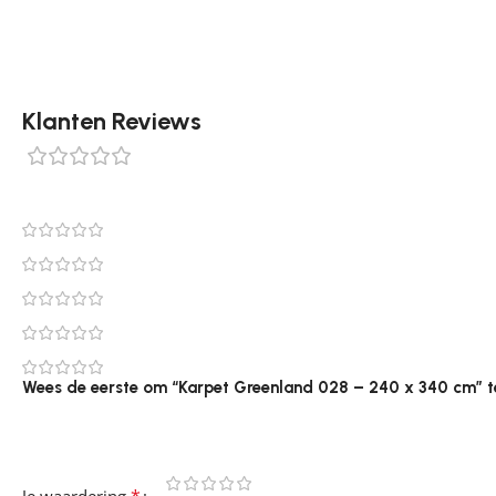
Klanten Reviews
0 reviews
0
0
0
0
0
Wees de eerste om “Karpet Greenland 028 – 240 x 340 cm” t
Je e-mailadres wordt niet gepubliceerd.
Vereiste velden 
*
Je waardering