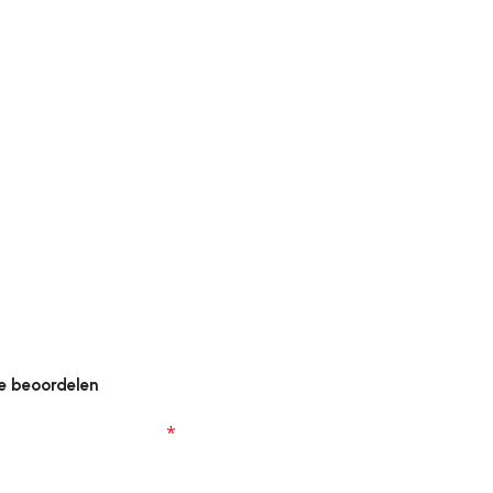
e beoordelen
zijn gemarkeerd met
*