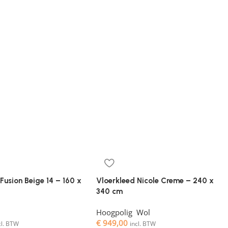
Fusion Beige 14 – 160 x
Vloerkleed Nicole Creme – 240 x
340 cm
Hoogpolig
,
Wol
€
949,00
cl. BTW
incl. BTW