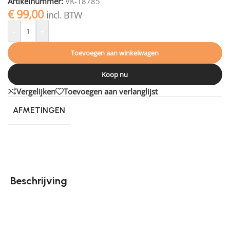
Artikelnummer:
VK-18785
€
99,00
incl. BTW
-
+
Toevoegen aan winkelwagen
Koop nu
Vergelijken
Toevoegen aan verlanglijst
AFMETINGEN
280 × 200 cm
Beschrijving
Vloerkleed Buddy van Tapijtenshop.com is geweven
van garen met licht afwijkende kleuren, een fraai