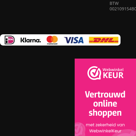
die erin geslaagd zijn om elegantie, kwaliteit en praktisch
BTW
002109154B
nut op ingenieuze wijze te combineren in elk vloerkleed.
Ons assortiment omvat vloerkleden van bewezen bedrijven
die garant staan voor hoge kwaliteit en duurzaamheid