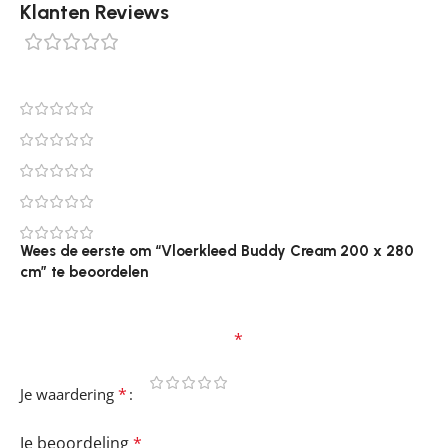
Klanten Reviews
0 reviews
0
0
0
0
0
Wees de eerste om “Vloerkleed Buddy Cream 200 x 280
cm” te beoordelen
Je e-mailadres wordt niet gepubliceerd.
Vereiste
velden zijn gemarkeerd met
*
*
Je waardering
Je beoordeling
*