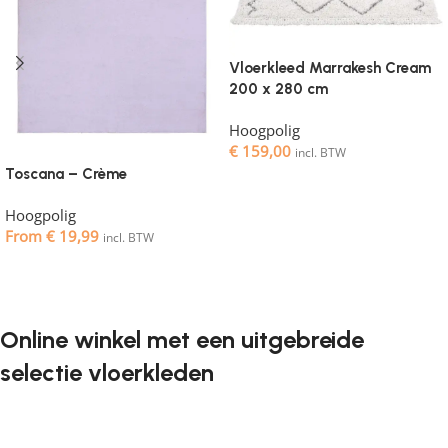
Vloerkleed Marrakesh Cream
200 x 280 cm
Hoogpolig
€
159,00
incl. BTW
Toscana – Crème
Toevoegen aan winkelwagen
Hoogpolig
From
€
19,99
incl. BTW
Opties selecteren
Online winkel met een uitgebreide
selectie vloerkleden
Vloerkleden zijn een onmisbaar element in elk interieur. Ze
geven de ruimte de juiste sfeer, maken het gezellig en