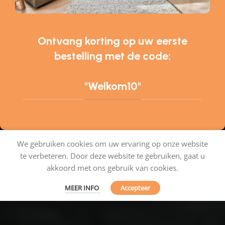
Ontvang korting op uw eerste
bestelling met de code:
"Welkom10"
We gebruiken cookies om uw ervaring op onze website
te verbeteren. Door deze website te gebruiken, gaat u
Tapijtenshop.com
akkoord met ons gebruik van cookies.
MEER INFO
Accepteer