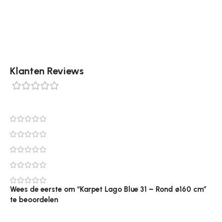
cm. Bestel dit tapijt eenvoudig online bij
Tapijtenshop.com.
Klanten Reviews
0 reviews
0
0
0
0
0
Wees de eerste om “Karpet Lago Blue 31 – Rond ø160 cm”
te beoordelen
Je e-mailadres wordt niet gepubliceerd.
Vereiste