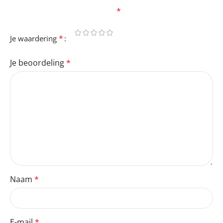
velden zijn gemarkeerd met
*
*
Je waardering
Je beoordeling
*
Naam
*
E-mail
*