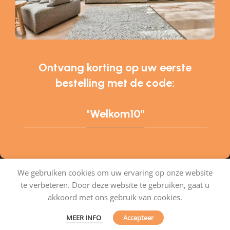
Ontvang korting op uw eerste
bestelling met de code:
"Welkom10"
We gebruiken cookies om uw ervaring op onze website
te verbeteren. Door deze website te gebruiken, gaat u
Tapijtenshop.com
akkoord met ons gebruik van cookies.
MEER INFO
Accepteer