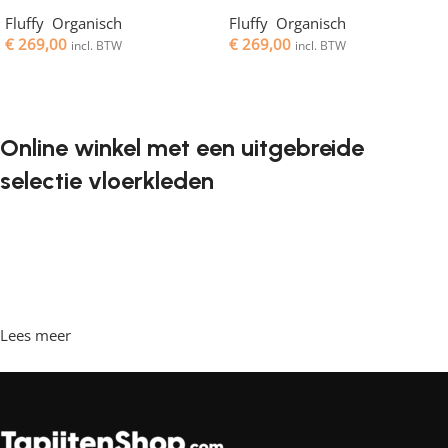
Fluffy
,
Organisch
Fluffy
,
Organisch
€
269,00
€
269,00
incl. BTW
incl. BTW
Toevoegen aan winkelwagen
Toevoegen aan winkelwagen
Online winkel met een uitgebreide
selectie vloerkleden
Vloerkleden zijn een onmisbaar element in elk interieur. Ze
geven de ruimte de juiste sfeer, maken het gezellig en
comfortabel, en bieden een aangename ondergrond om
op te lopen. Steeds vaker willen klanten vloerkleden
bestellen in een online winkel, waar ze in hun vrije tijd
Lees meer
achter de computer kunnen zitten, de vloerkleden kunnen
bekijken en rustig kunnen kiezen wat ze leuk vinden. Onze
online winkel heeft een grote catalogus met vloerkleden in
diverse stijlen en maten.