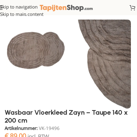
Skip to navigation
Home
/
Organisch
Skip to main content
Wasbaar Vloerkleed Zayn – Taupe 140 x
200 cm
Artikelnummer:
VK-19496
€
89,00
incl. BTW