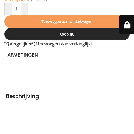
-
+
Toevoegen aan winkelwagen
Koop nu
Vergelijken
Toevoegen aan verlanglijst
AFMETINGEN
200 × 140 cm
Beschrijving
Ideaal! Een vloerkleed dat je eens in de zoveel tijd in
de wasmachine kunt wassen. Ontdek Wasbaar
Vloerkleed Zayn! Met zijn organische vormen en