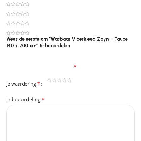
0
0
0
0
Wees de eerste om “Wasbaar Vloerkleed Zayn – Taupe
140 x 200 cm” te beoordelen
Je e-mailadres wordt niet gepubliceerd.
Vereiste
velden zijn gemarkeerd met
*
*
Je waardering
Je beoordeling
*