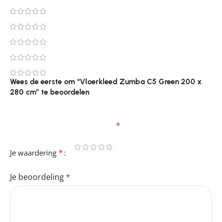
0
0
0
0
0
Wees de eerste om “Vloerkleed Zumba C5 Green 200 x
280 cm” te beoordelen
Je e-mailadres wordt niet gepubliceerd.
Vereiste
velden zijn gemarkeerd met
*
*
Je waardering
Je beoordeling
*