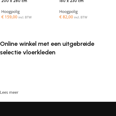
200 x 280 cm
160 x 230 cm
Hoogpolig
Hoogpolig
€
159,00
€
82,00
incl. BTW
incl. BTW
Toevoegen aan winkelwagen
Toevoegen aan winkelwagen
Online winkel met een uitgebreide
selectie vloerkleden
Vloerkleden zijn een onmisbaar element in elk interieur. Ze
geven de ruimte de juiste sfeer, maken het gezellig en
comfortabel, en bieden een aangename ondergrond om
op te lopen. Steeds vaker willen klanten vloerkleden
bestellen in een online winkel, waar ze in hun vrije tijd
Lees meer
achter de computer kunnen zitten, de vloerkleden kunnen
bekijken en rustig kunnen kiezen wat ze leuk vinden. Onze
online winkel heeft een grote catalogus met vloerkleden in
diverse stijlen en maten.