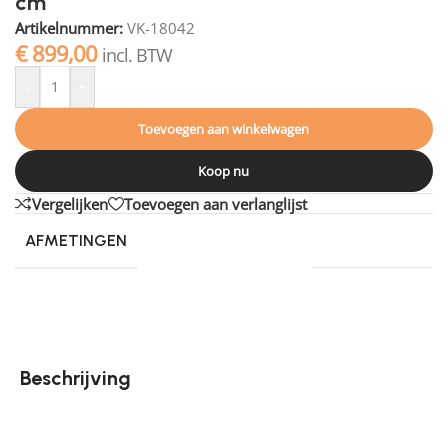
cm
Artikelnummer:
VK-18042
€
899,00
incl. BTW
-
+
Toevoegen aan winkelwagen
Koop nu
Vergelijken
Toevoegen aan verlanglijst
AFMETINGEN
280 × 200 cm
Beschrijving
Zumba is een heerlijk zacht, hoogpolig vloerkleed. Met