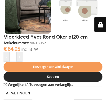
Vloerkleed Yves Rond Oker ø120 cm
Artikelnummer:
VK-18052
€
64,95
incl. BTW
-
+
Toevoegen aan winkelwagen
Koop nu
Vergelijken
Toevoegen aan verlanglijst
AFMETINGEN
120 × 120 cm