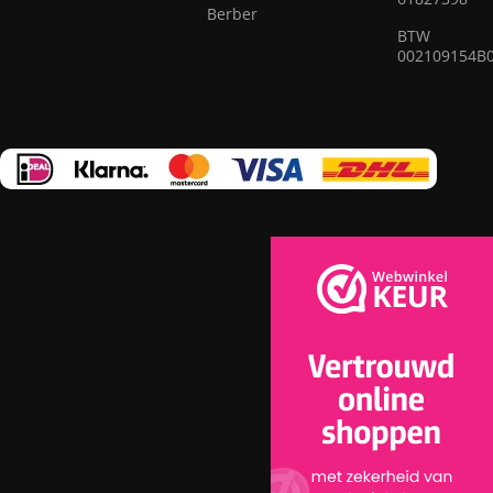
de beste modellen geselecteerd van moderne vakmensen
Berber
die erin geslaagd zijn om elegantie, kwaliteit en praktisch
BTW
002109154B
nut op ingenieuze wijze te combineren in elk vloerkleed.
Ons assortiment omvat vloerkleden van bewezen bedrijven
die garant staan voor hoge kwaliteit en duurzaamheid