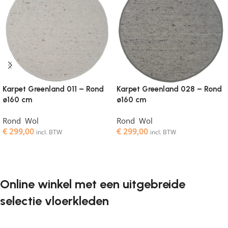
Karpet Greenland 011 – Rond
Karpet Greenland 028 – Rond
ø160 cm
ø160 cm
Rond
,
Wol
Rond
,
Wol
€
299,00
€
299,00
incl. BTW
incl. BTW
Toevoegen aan winkelwagen
Toevoegen aan winkelwagen
Online winkel met een uitgebreide
selectie vloerkleden
Vloerkleden zijn een onmisbaar element in elk interieur. Ze