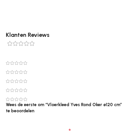
Tapijtenshop.com.
Klanten Reviews
0 reviews
0
0
0
0
0
Wees de eerste om “Vloerkleed Yves Rond Oker ø120 cm”
te beoordelen
Je e-mailadres wordt niet gepubliceerd.
Vereiste
velden zijn gemarkeerd met
*