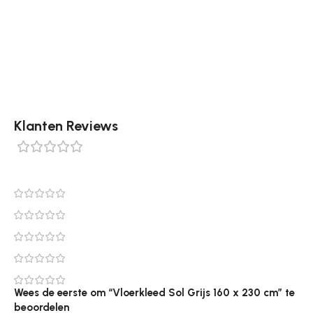
1 keer in de 3 maanden 180 graden om te draaien.
Daarnaast is het ook goed om het vloerkleed een
aantal keer per jaar buiten uit te kloppen.
Klanten Reviews
0 reviews
0
0
0
0
0
Wees de eerste om “Vloerkleed Sol Grijs 160 x 230 cm” te
beoordelen