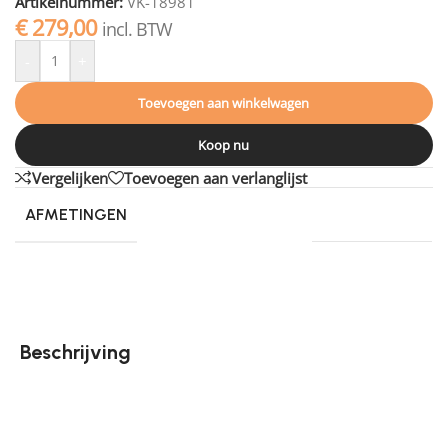
Artikelnummer:
VK-18981
€
279,00
incl. BTW
-
+
Toevoegen aan winkelwagen
Koop nu
Vergelijken
Toevoegen aan verlanglijst
AFMETINGEN
230 × 160 cm
Beschrijving
Of je nu een modern, Scandinavisch of landelijk
interieur hebt, dit wollen vloerkleed met franjes past