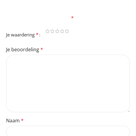
Je e-mailadres wordt niet gepubliceerd.
Vereiste
velden zijn gemarkeerd met
*
*
Je waardering
Je beoordeling
*
Naam
*