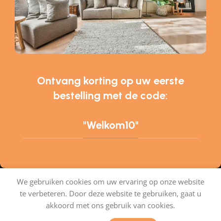
Ontvang korting op uw eerste
bestelling met de code:
"Welkom10"
We gebruiken cookies om uw ervaring op onze website
te verbeteren. Door deze website te gebruiken, gaat u
Tapijtenshop.com
akkoord met ons gebruik van cookies.