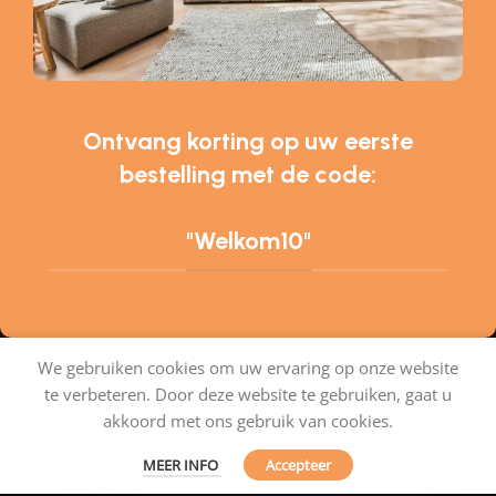
Ontvang korting op uw eerste
bestelling met de code:
"Welkom10"
We gebruiken cookies om uw ervaring op onze website
te verbeteren. Door deze website te gebruiken, gaat u
Tapijtenshop.com
akkoord met ons gebruik van cookies.
MEER INFO
Accepteer