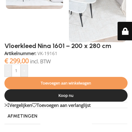
Vloerkleed Nina 1601 – 200 x 280 cm
Artikelnummer:
VK-19161
€
299,00
incl. BTW
-
+
Toevoegen aan winkelwagen
Koop nu
Vergelijken
Toevoegen aan verlanglijst
AFMETINGEN
280 × 200 cm