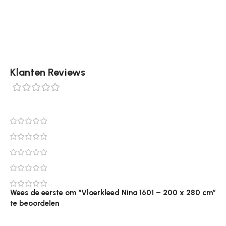
230 cm, 200 x 280 cm, 240 x 340 cm, 300 x 400 cm en
320 x 440 cm.
Klanten Reviews
0 reviews
0
0
0
0
0
Wees de eerste om “Vloerkleed Nina 1601 – 200 x 280 cm”
te beoordelen
Je e-mailadres wordt niet gepubliceerd.
Vereiste