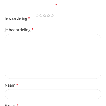
velden zijn gemarkeerd met
*
*
Je waardering
Je beoordeling
*
Naam
*
E-mail
*