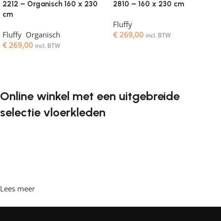
2212 – Organisch 160 x 230
2810 – 160 x 230 cm
cm
Fluffy
Fluffy
,
Organisch
€
269,00
incl. BTW
€
269,00
incl. BTW
Toevoegen aan winkelwagen
Toevoegen aan winkelwagen
Online winkel met een uitgebreide
selectie vloerkleden
Vloerkleden zijn een onmisbaar element in elk interieur. Ze
geven de ruimte de juiste sfeer, maken het gezellig en
comfortabel, en bieden een aangename ondergrond om
op te lopen. Steeds vaker willen klanten vloerkleden
bestellen in een online winkel, waar ze in hun vrije tijd
Lees meer
achter de computer kunnen zitten, de vloerkleden kunnen
bekijken en rustig kunnen kiezen wat ze leuk vinden. Onze
online winkel heeft een grote catalogus met vloerkleden in