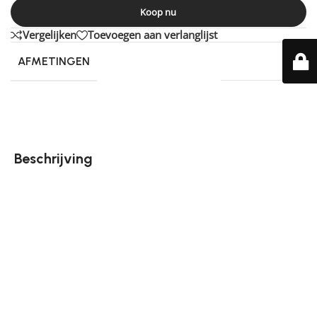
Koop nu
Vergelijken
Toevoegen aan verlanglijst
AFMETINGEN
230 × 160 cm
Beschrijving
Vloerkleed Morbido is een heerlijk zacht en fluffy
vloerkleed. Het kleed is gemaakt van synthetische
materialen, waardoor het gemakkelijk te
onderhouden is. Bovendien is het karpet licht van
gewicht en makkelijk te verplaatsen. De hoge pool van
5 cm zorgt voor de fluffy uitstraling, wat een warme
en uitnodigende sfeer creëert in elke kamer. Ben je op
zoek naar een kleed dat niet alleen comfortabel is,