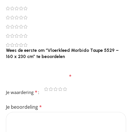
0
0
0
0
0
Wees de eerste om “Vloerkleed Morbido Taupe 5529 –
160 x 230 cm” te beoordelen
Je e-mailadres wordt niet gepubliceerd.
Vereiste
velden zijn gemarkeerd met
*
*
Je waardering
Je beoordeling
*