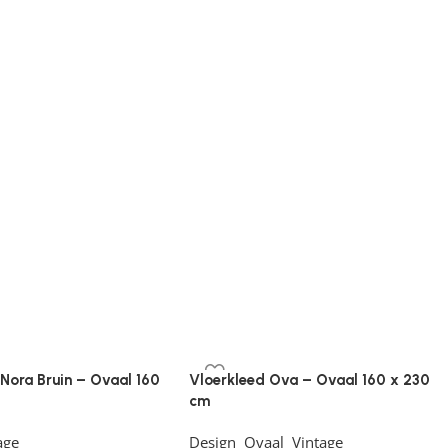
 Nora Bruin – Ovaal 160
Vloerkleed Ova – Ovaal 160 x 230
cm
age
Design
,
Ovaal
,
Vintage