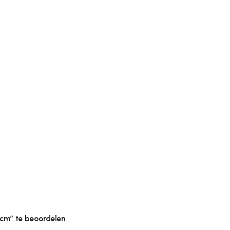
ht, onderhoudsvriendelijk en verkrijgbaar in diverse
t tapijt eenvoudig online bij Tapijtenshop.com.
cm” te beoordelen