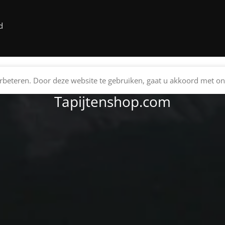
d
beteren. Door deze website te gebruiken, gaat u akkoord met on
Tapijtenshop.com