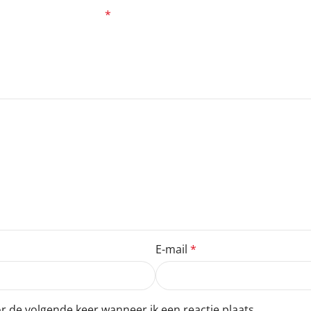
zijn gemarkeerd met
*
E-mail
*
r de volgende keer wanneer ik een reactie plaats.