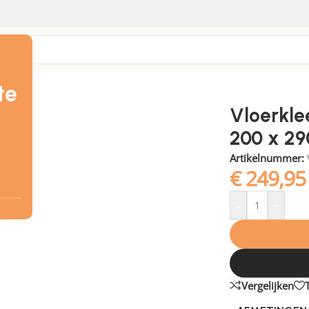
te
Vloerkle
200 x 2
Artikelnummer:
€
249,95
-
+
Vergelijken