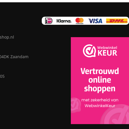
shop.nl
504DK Zaandam
05