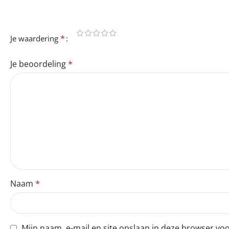
Je e-mailadres wordt niet gepubliceerd.
Vereiste velden 
*
Je waardering
Je beoordeling
*
Naam
*
Mijn naam, e-mail en site opslaan in deze browser voo