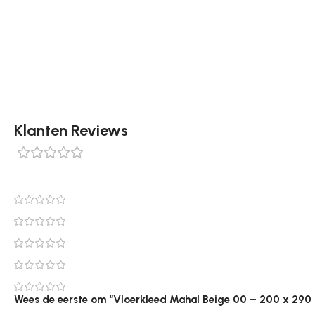
160 x 230 cm en Ovaal 200 x 290 cm. Dit vloerkleed is zac
kleuren en maten zoals 160×230 en 200×280 cm. Bestel di
Klanten Reviews
0 reviews
0
0
0
0
0
Wees de eerste om “Vloerkleed Mahal Beige 00 – 200 x 290 