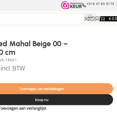
+31 6 47 65 51 74
€
0,
ed Mahal Beige 00 –
90 cm
VK-18661
incl. BTW
Toevoegen aan winkelwagen
Koop nu
Toevoegen aan verlanglijst