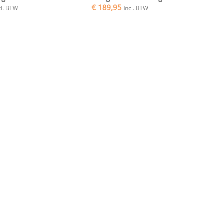
€
189,95
cl. BTW
incl. BTW
comfortabel, en bieden een aangename ondergrond om op te
ter kunnen zitten, de vloerkleden kunnen bekijken en rustig
aten.
l standaard massaproducten als unieke creaties,
hebben voor u de beste modellen geselecteerd van
in elk vloerkleed. Ons assortiment omvat vloerkleden van