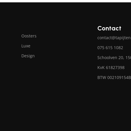
Contact
Oosters
contact@tapijten
Luxe
075 615 1082
Design
Schoolven 20, 1
KvK 61827398
BTW 002109154B