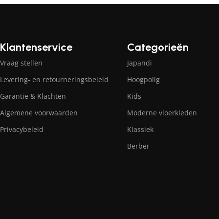
Klantenservice
Categorieën
Vraag stellen
Japandi
Levering- en retourneringsbeleid
Hoogpolig
Garantie & Klachten
Kids
Algemene voorwaarden
Moderne vloerkleden
Privacybeleid
Klassiek
Berber