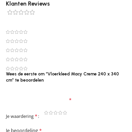
Klanten Reviews
0 reviews
0
0
0
0
0
Wees de eerste om “Vloerkleed Macy Creme 240 x 340
cm” te beoordelen
Je e-mailadres wordt niet gepubliceerd.
Vereiste
velden zijn gemarkeerd met
*
*
Je waardering
Je beoordeling
*