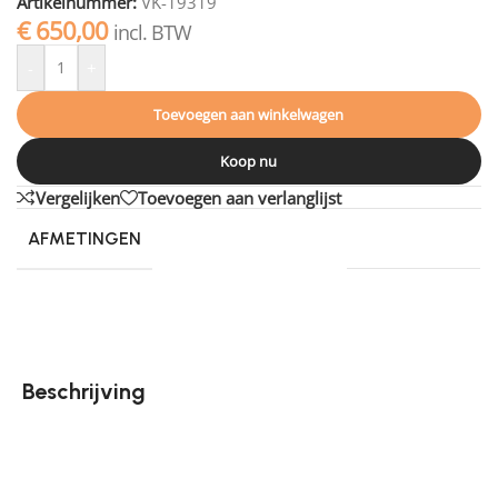
Artikelnummer:
VK-19319
€
650,00
incl. BTW
-
+
Toevoegen aan winkelwagen
Koop nu
Vergelijken
Toevoegen aan verlanglijst
AFMETINGEN
340 × 240 cm
Beschrijving
Vloerkleed Macy voegt een uniek accent aan je
interieur toe. Met zijn opvallende hoog-laag patroon,