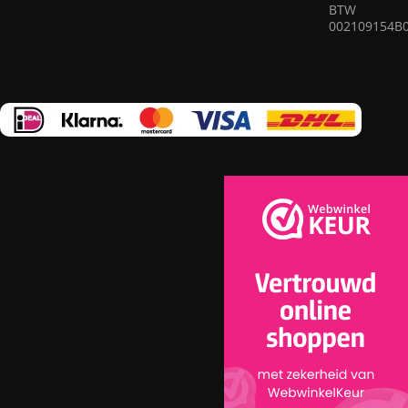
die erin geslaagd zijn om elegantie, kwaliteit en praktisch
BTW
002109154B
nut op ingenieuze wijze te combineren in elk vloerkleed.
Ons assortiment omvat vloerkleden van bewezen bedrijven
die garant staan voor hoge kwaliteit en duurzaamheid