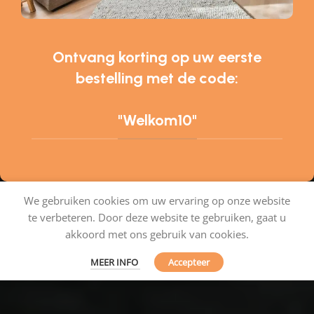
Ontvang korting op uw eerste
bestelling met de code:
"Welkom10"
We gebruiken cookies om uw ervaring op onze website
te verbeteren. Door deze website te gebruiken, gaat u
Tapijtenshop.com
akkoord met ons gebruik van cookies.
MEER INFO
Accepteer