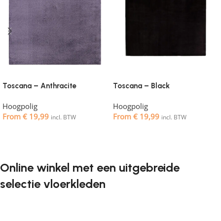
Toscana – Anthracite
Toscana – Black
Hoogpolig
Hoogpolig
From
€
19,99
From
€
19,99
incl. BTW
incl. BTW
Opties selecteren
Opties selecteren
Online winkel met een uitgebreide
selectie vloerkleden
Vloerkleden zijn een onmisbaar element in elk interieur. Ze
geven de ruimte de juiste sfeer, maken het gezellig en