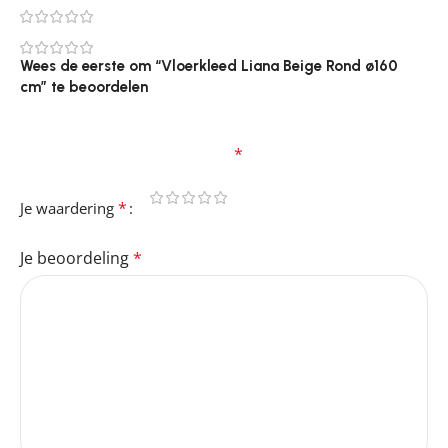
0
0
Wees de eerste om “Vloerkleed Liana Beige Rond ø160
cm” te beoordelen
Je e-mailadres wordt niet gepubliceerd.
Vereiste
velden zijn gemarkeerd met
*
*
Je waardering
Je beoordeling
*