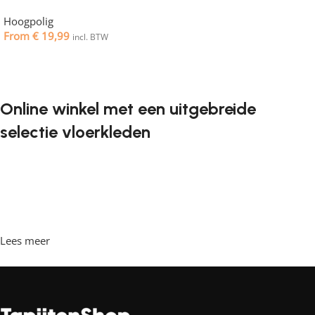
Hoogpolig
From
€
19,99
incl. BTW
Opties selecteren
Online winkel met een uitgebreide
selectie vloerkleden
Vloerkleden zijn een onmisbaar element in elk interieur. Ze
geven de ruimte de juiste sfeer, maken het gezellig en
comfortabel, en bieden een aangename ondergrond om
op te lopen. Steeds vaker willen klanten vloerkleden
bestellen in een online winkel, waar ze in hun vrije tijd
Lees meer
achter de computer kunnen zitten, de vloerkleden kunnen
bekijken en rustig kunnen kiezen wat ze leuk vinden. Onze
online winkel heeft een grote catalogus met vloerkleden in
diverse stijlen en maten.