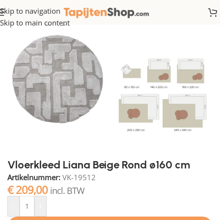
Skip to navigation
Home
/
Hoogpolig
Skip to main content
Vloerkleed Liana Beige Rond ø160 cm
Artikelnummer:
VK-19512
€
209,00
incl. BTW
-
+