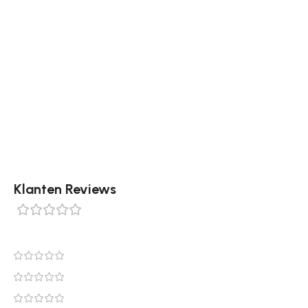
gekozen om naadloos aan te sluiten bij diverse
interieurstijlen, waardoor het een tijdloze toevoeging
is. Het kleed is vervaardigd met een combinatie van
55% gerecycled polyester en 45% polyester.
Verkrijgbaar in de kleuren crème, bruin en beige en in
de volgende maten: ø160 cm, 160 x 230 cm, 200 x 290
cm en 240 x 340 cm.
Klanten Reviews
0 reviews
0
0
0