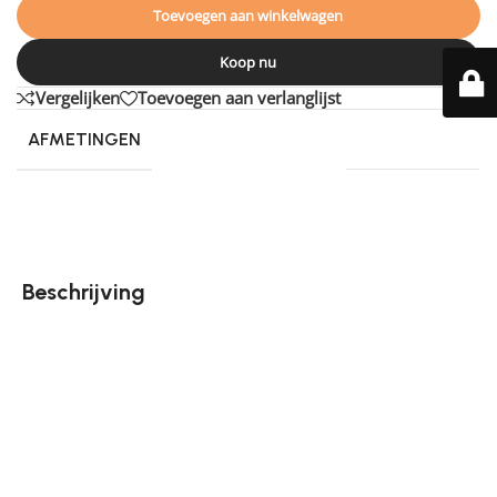
Toevoegen aan winkelwagen
Koop nu
Vergelijken
Toevoegen aan verlanglijst
AFMETINGEN
160 × 160 cm
Beschrijving
Vloerkleed Liana is doordrenkt met stijlvolle
kenmerken, waaronder een prachtig hoog-laag
patroon dat een bijzonder labyrint vormt, een
subtiele knipoog naar de huidige grafische trend. Dit
vloerkleed is een statement in modern design.
Daarnaast is de beige tint van Liana zorgvuldig