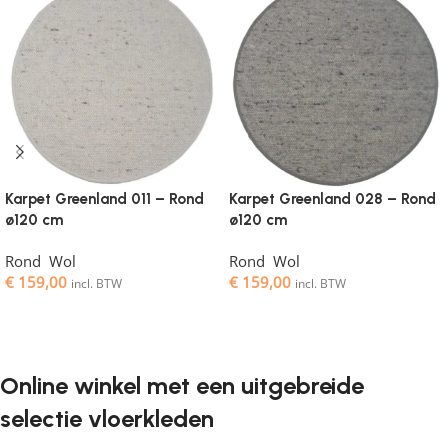
Karpet Greenland 011 – Rond
Karpet Greenland 028 – Rond
ø120 cm
ø120 cm
Rond
,
Wol
Rond
,
Wol
€
159,00
€
159,00
incl. BTW
incl. BTW
Toevoegen aan winkelwagen
Toevoegen aan winkelwagen
Online winkel met een uitgebreide
selectie vloerkleden