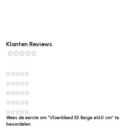
ø160 cm, ø200 cm, 160 x 230 cm, 200 x 290 cm, Ovaal
160 x 230 cm en Ovaal 200 x 290 cm.
Klanten Reviews
0 reviews
0
0
0
0
0
Wees de eerste om “Vloerkleed Eli Beige ø160 cm” te
beoordelen
Je e-mailadres wordt niet gepubliceerd.
Vereiste