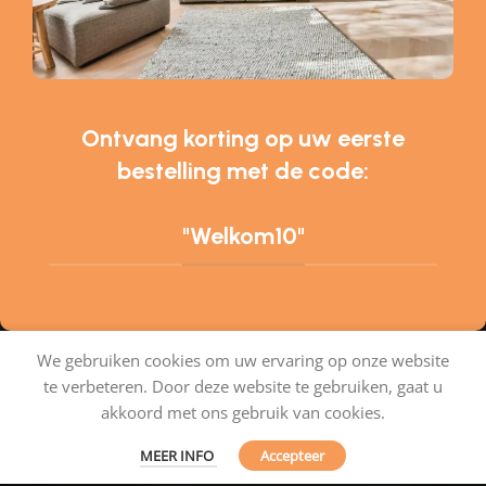
Ontvang korting op uw eerste
bestelling met de code:
"Welkom10"
We gebruiken cookies om uw ervaring op onze website
te verbeteren. Door deze website te gebruiken, gaat u
Tapijtenshop.com
akkoord met ons gebruik van cookies.
MEER INFO
Accepteer