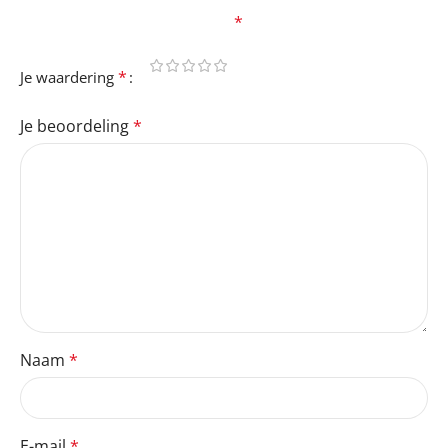
velden zijn gemarkeerd met
*
*
Je waardering
Je beoordeling
*
Naam
*
E-mail
*