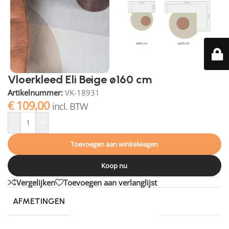
Vloerkleed Eli Beige ø160 cm
Artikelnummer:
VK-18931
€
109,00
incl. BTW
-
+
Toevoegen aan winkelwagen
Koop nu
Vergelijken
Toevoegen aan verlanglijst
AFMETINGEN
160 × 160 cm