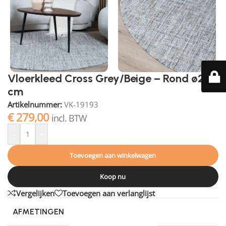
Vloerkleed Cross Grey/Beige – Rond ø200
cm
Artikelnummer:
VK-19193
€
279,00
incl. BTW
-
+
Toevoegen aan winkelwagen
Koop nu
Vergelijken
Toevoegen aan verlanglijst
AFMETINGEN
200 × 200 cm