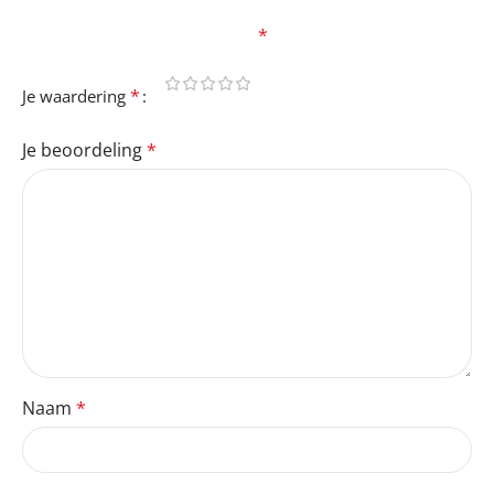
Je e-mailadres wordt niet gepubliceerd.
Vereiste
velden zijn gemarkeerd met
*
*
Je waardering
Je beoordeling
*
Naam
*