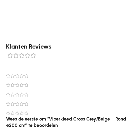
vloerkleed is gemakkelijker te stofzuigen – Het
verlengt de levensduur van het vloerkleed
Klanten Reviews
0 reviews
0
0
0
0
0
Wees de eerste om “Vloerkleed Cross Grey/Beige – Rond
ø200 cm” te beoordelen