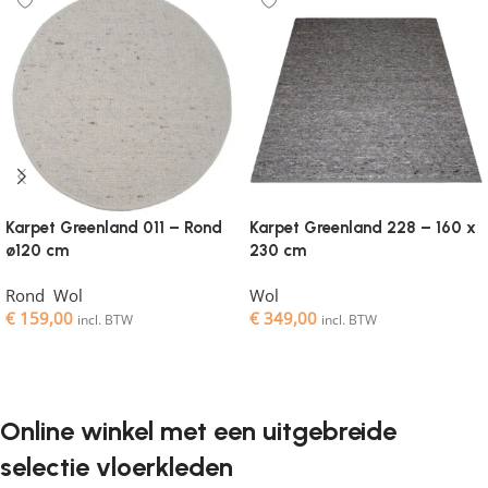
Karpet Greenland 011 – Rond
Karpet Greenland 228 – 160 x
ø120 cm
230 cm
Rond
,
Wol
Wol
€
159,00
€
349,00
incl. BTW
incl. BTW
Toevoegen aan winkelwagen
Toevoegen aan winkelwagen
Online winkel met een uitgebreide
selectie vloerkleden