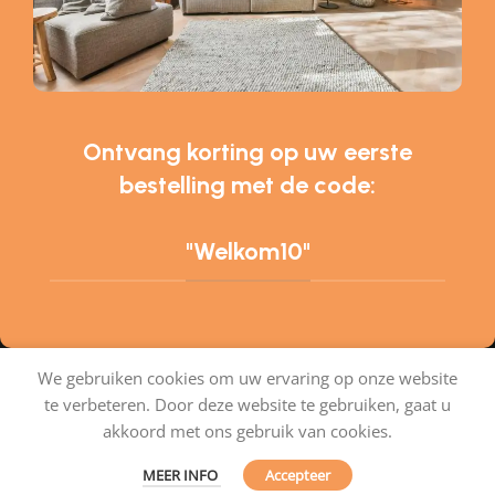
Ontvang korting op uw eerste
bestelling met de code:
"Welkom10"
We gebruiken cookies om uw ervaring op onze website
te verbeteren. Door deze website te gebruiken, gaat u
Tapijtenshop.com
akkoord met ons gebruik van cookies.
MEER INFO
Accepteer