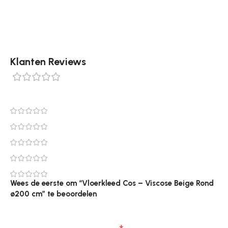
ø150 cm en ø200 cm.
Klanten Reviews
0 reviews
0
0
0
0
0
Wees de eerste om “Vloerkleed Cos – Viscose Beige Rond
ø200 cm” te beoordelen
Je e-mailadres wordt niet gepubliceerd.
Vereiste