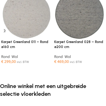
Karpet Greenland 011 – Rond
Karpet Greenland 028 – Rond
ø160 cm
ø200 cm
Rond
,
Wol
Rond
,
Wol
€
299,00
€
469,00
incl. BTW
incl. BTW
Toevoegen aan winkelwagen
Toevoegen aan winkelwagen
Online winkel met een uitgebreide
selectie vloerkleden
Vloerkleden zijn een onmisbaar element in elk interieur. Ze