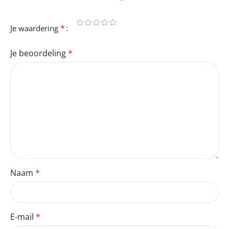
velden zijn gemarkeerd met
*
*
Je waardering
Je beoordeling
*
Naam
*
E-mail
*