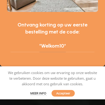
Ontvang korting op uw eerste
bestelling met de code:
"Welkom10"
We gebruiken cookies om uw ervaring op onze website
te verbeteren. Door deze website te gebruiken, gaat u
Tapijtenshop.com
akkoord met ons gebruik van cookies.
MEER INFO
Accepteer