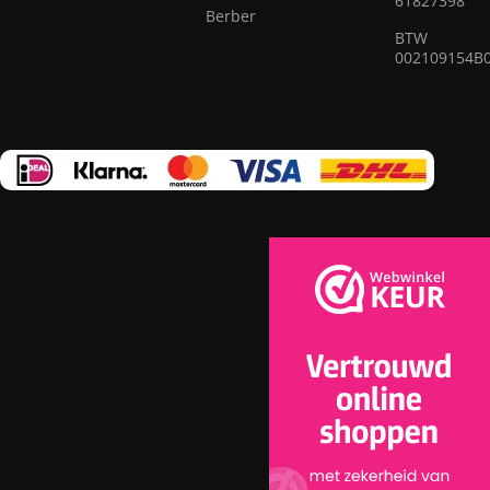
61827398
de beste modellen geselecteerd van moderne vakmensen
Berber
die erin geslaagd zijn om elegantie, kwaliteit en praktisch
BTW
002109154B
nut op ingenieuze wijze te combineren in elk vloerkleed.
Ons assortiment omvat vloerkleden van bewezen bedrijven
die garant staan voor hoge kwaliteit en duurzaamheid