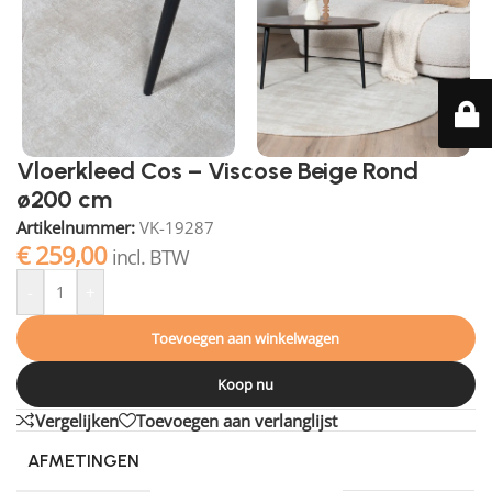
Vloerkleed Cos – Viscose Beige Rond
ø200 cm
Artikelnummer:
VK-19287
€
259,00
incl. BTW
-
+
Toevoegen aan winkelwagen
Koop nu
Vergelijken
Toevoegen aan verlanglijst
AFMETINGEN
200 × 200 cm