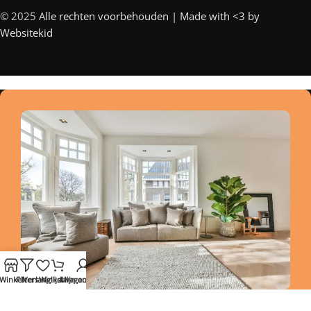
© 2025 A
lle rechten voorbehouden | Made with <3 by
Websitekid
Winkel
Filters
Verlanglijst
Winkelwagen
Mijn account